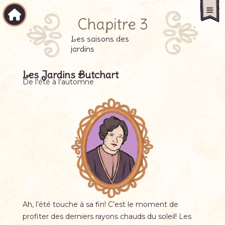
Passer
Retourner
au
Ouv
Chapitre
3
contenu
à
le
principal
l'accueil
me
Les saisons des
jardins
Les Jardins Butchart
De l'été à l'automne
Ah, l’été touche à sa fin! C’est le moment de
profiter des derniers rayons chauds du soleil! Les