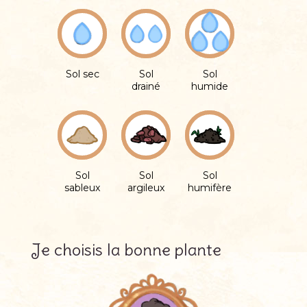
Sol sec
Sol
Sol
drainé
humide
Sol
Sol
Sol
sableux
argileux
humifère
Je choisis la bonne plante